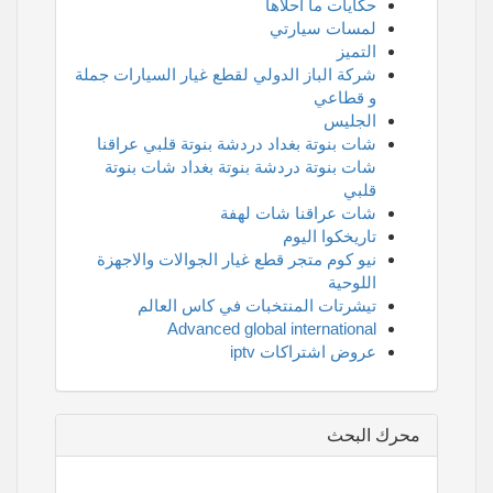
حكايات ما أحلاها
لمسات سيارتي
التميز
شركة الباز الدولي لقطع غيار السيارات جملة
و قطاعي
الجليس
شات بنوتة بغداد دردشة بنوتة قلبي عراقنا
شات بنوتة دردشة بنوتة بغداد شات بنوتة
قلبي
شات عراقنا شات لهفة
تاريخكوا اليوم
نيو كوم متجر قطع غيار الجوالات والاجهزة
اللوحية
تيشرتات المنتخبات في كاس العالم
Advanced global international
عروض اشتراكات iptv
محرك البحث