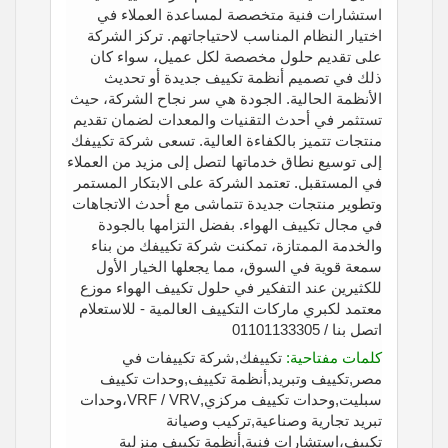
استشارات فنية متخصصة لمساعدة العملاء في
اختيار النظام المناسب لاحتياجاتهم. تركز الشركة
على تقديم حلول مخصصة لكل عميل، سواء كان
ذلك في تصميم أنظمة تكييف جديدة أو تحديث
الأنظمة الحالية. الجودة هي سر نجاح الشركة، حيث
تستثمر في أحدث التقنيات والمعدات لضمان تقديم
منتجات تتميز بالكفاءة العالية. تسعى شركة تكييفك
إلى توسيع نطاق خدماتها لتصل إلى مزيد من العملاء
في المستقبل. تعتمد الشركة على الابتكار المستمر
وتطوير منتجات جديدة تتماشى مع أحدث الاتجاهات
في مجال تكييف الهواء. بفضل التزامها بالجودة
والخدمة الممتازة، تمكنت شركة تكييفك من بناء
سمعة قوية في السوق، مما يجعلها الخيار الأول
للكثيرين عند التفكير في حلول تكييف الهواء موزع
معتمد لكبري ماركات التكييف العالمية - للاستعلام
اتصل بنا / 01101133305
كلمات مفتاحية:
تكييفك,شركة تكييفات في
مصر,تكييف وتبريد,أنظمة تكييف,وحدات تكييف
سبليت,وحدات تكييف مركزي,VRF / VRV،وحدات
تبريد تجارية وصناعية,تركيب وصيانة
تكييف،استشارات فنية,أنظمة تكييف منزلية