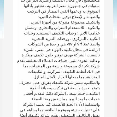
متخصصون في مجال التكييف والتبريد اكثر من 10
سنوات في جمهوريه مصر العربيه . تشتهر بأدائها
الموثوق به ودعمها الفني الممتاز في التركيب
والصيانة والإصلاح توفير منتجات التبريد
والتكييف،مجموعة متنوعة من أجهزة التبريد
والتكييف للاستخدام المنزلي والتجاري ،وتشمل
خدامتنا الاتي : وحدات التكييف السبليت. وحدات
التكييف المركزي . ووحدات التبريد التجارية
والصناعية. vrf او vrv هي واحدة من الشركات
الرائدة في مجال تكييف الهواء في مصر . للمزيد
تأسست الشركة بهدف توفير حلول تكييف مبتكرة
وعالية الجودة تلبي احتياجات العملاء المختلفة. تقدم
شركة تكييفك مجموعة واسعة من المنتجات، بما
في ذلك أنظمة التكييف المركزية، والتكييفات
المنزلية، مما يجعلها الخيار الأمثل للمنازل
والمكاتب. تتميز شركة تكييفك بفريق عمل محترف
يتمتع بخبرة واسعة في تركيب وصيانة أنظمة
التكييف. حيث تسعى الشركة دائمًا لتقديم أفضل
خدمات ما بعد البيع، مما يضمن رضا العملاء
واستدامة الأداء الجيد للأنظمة. كما تعتمد الشركة
على تقنيات حديثة وموفرة للطاقة، مما يساهم في
تقليل التكاليف التشغيلية. تقدم شركة تكييفك أيضًا