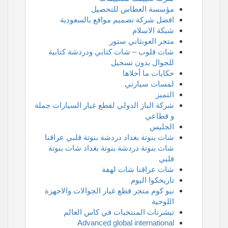
مؤسسة العطاس للتحصيل
افضل شركة تصميم مواقع بالسعودية
شبكة الاسلام
متجر العوبثاني ستور
شات قلوب – شات كتابي ودردشة كتابية
للجوال بدون تسجيل
حكايات ما أحلاها
لمسات سيارتي
التميز
شركة الباز الدولي لقطع غيار السيارات جملة
و قطاعي
الجليس
شات بنوتة بغداد دردشة بنوتة قلبي عراقنا
شات بنوتة دردشة بنوتة بغداد شات بنوتة
قلبي
شات عراقنا شات لهفة
تاريخكوا اليوم
نيو كوم متجر قطع غيار الجوالات والاجهزة
اللوحية
تيشرتات المنتخبات في كاس العالم
Advanced global international