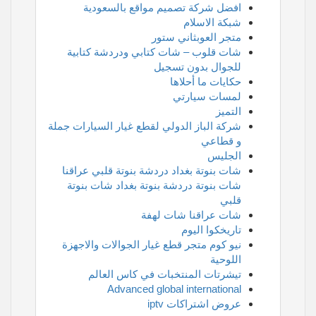
افضل شركة تصميم مواقع بالسعودية
شبكة الاسلام
متجر العوبثاني ستور
شات قلوب – شات كتابي ودردشة كتابية
للجوال بدون تسجيل
حكايات ما أحلاها
لمسات سيارتي
التميز
شركة الباز الدولي لقطع غيار السيارات جملة
و قطاعي
الجليس
شات بنوتة بغداد دردشة بنوتة قلبي عراقنا
شات بنوتة دردشة بنوتة بغداد شات بنوتة
قلبي
شات عراقنا شات لهفة
تاريخكوا اليوم
نيو كوم متجر قطع غيار الجوالات والاجهزة
اللوحية
تيشرتات المنتخبات في كاس العالم
Advanced global international
عروض اشتراكات iptv